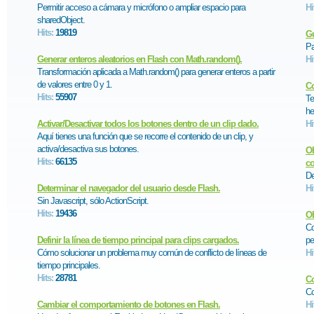
Permitir acceso a cámara y micrófono o ampliar espacio para
Hi
sharedObject.
Hits:
19819
Gu
Pa
Generar enteros aleatorios en Flash con Math.random().
Hi
Transformación aplicada a Math.random() para generar enteros a partir
de valores entre 0 y 1.
Co
Hits:
55907
Te
he
Activar/Desactivar todos los botones dentro de un clip dado.
Hi
Aquí tienes una función que se recorre el contenido de un clip, y
activa/desactiva sus botones.
Ob
Hits:
66135
co
De
Determinar el navegador del usuario desde Flash.
Hi
Sin Javascript, sólo ActionScript.
Hits:
19436
Ob
Co
Definir la línea de tiempo principal para clips cargados.
pe
Cómo solucionar un problema muy común de conflicto de líneas de
Hi
tiempo principales.
Hits:
28781
Co
Co
Cambiar el comportamiento de botones en Flash.
Hi