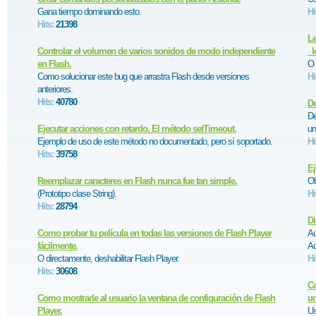
Gana tiempo dominando esto.
Hi
Hits:
21398
Le
Controlar el volumen de varios sonidos de modo independiente
_l
en Flash.
O 
Como solucionar este bug que arrastra Flash desde versiones
Hi
anteriores.
Hits:
40780
De
De
Ejecutar acciones con retardo. El método setTimeout.
un
Ejemplo de uso de este método no documentado, pero sí soportado.
Hi
Hits:
39758
Ej
Reemplazar caracteres en Flash nunca fue tan simple.
Ob
(Prototipo clase String).
Hi
Hits:
28794
Di
Como probar tu película en todas las versiones de Flash Player
Au
fácilmente.
Ac
O directamente, deshabilitar Flash Player.
Hi
Hits:
30608
Co
Como mostrarle al usuario la ventana de configuración de Flash
un
Player.
Us