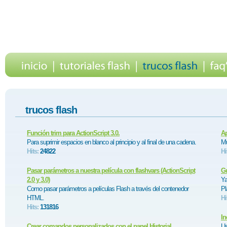
trucos flash
Función trim para ActionScript 3.0.
Ap
Para suprimir espacios en blanco al principio y al final de una cadena.
Mu
Hits:
24822
Hi
Pasar parámetros a nuestra película con flashvars (ActionScript
Gu
2.0 y 3.0)
Ya
Como pasar parámetros a películas Flash a través del contenedor
Pl
HTML.
Hi
Hits:
131816
In
Crear comandos personalizados con el panel Historial.
Us