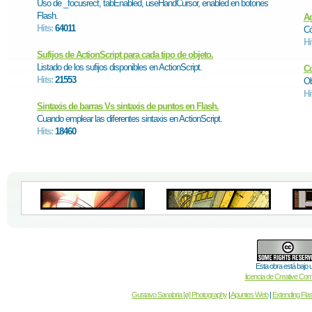
Uso de _focusrect, tabEnabled, useHandCursor, enabled en botones
Flash.
Ag
Hits:
64011
Có
Hi
Sufijos de ActionScript para cada tipo de objeto.
Listado de los sufijos disponibles en ActionScript.
Co
Hits:
21553
Ob
Hi
Sintaxis de barras Vs sintaxis de puntos en Flash.
Cuando emplear las diferentes sintaxis en ActionScript.
Hits:
18460
Esta obra está bajo 
licencia de Creative C
Gustavo Sanabria [ø] Photography
|
Apuntes Web
|
Extending Fla