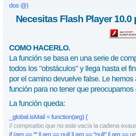
dos @)
Necesitas Flash Player 10.0 
COMO HACERLO.
La función se basa en una serie de com
todos los "obstáculos" y llega hasta el fi
por el camino devuelve false. Le hemos a
función para no tener que preocuparnos d
La función queda:
_global.isMail = function(arg) {
// compruebo que no este vacía la cadena exau
if (arg == "" || arg == null || arg == "null" || arg ==