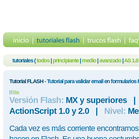
tutoriales (
todos
|
principiante
|
medio
|
avanzado
|
AS 1.0
Tutorial FLASH
- Tutorial para validar email en formularios 
|
|
Más
Versión Flash:
MX y superiores 
ActionScript 1.0 y 2.0 |
Nivel:
Me
Cada vez es más corriente encontrarnos
hacen en Flash. Es una buena costumbre 