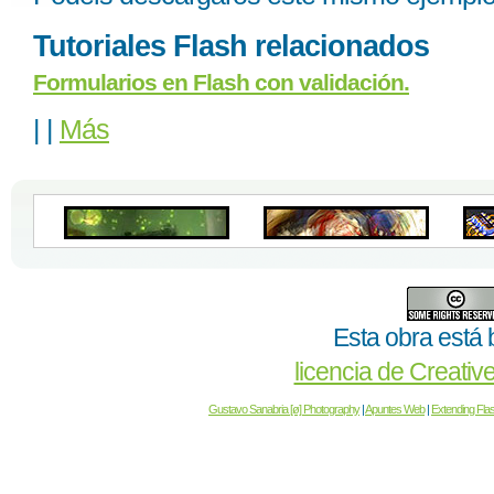
Tutoriales Flash relacionados
Formularios en Flash con validación.
|
|
Más
Esta obra está 
licencia de Creat
Gustavo Sanabria [ø] Photography
|
Apuntes Web
|
Extending Fla