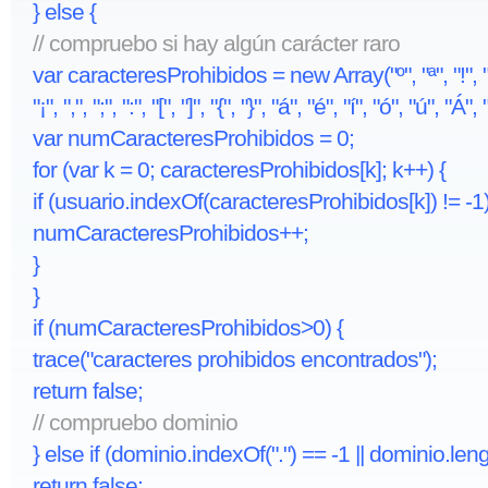
} else {
// compruebo si hay algún carácter raro
var caracteresProhibidos = new Array("º", "ª", "!", "#", 
"¡", ",", ";", ":", "[", "]", "{", "}", "á", "é", "í", "ó", "ú", "Á"
var numCaracteresProhibidos = 0;
for (var k = 0; caracteresProhibidos[k]; k++) {
if (usuario.indexOf(caracteresProhibidos[k]) != -1)
numCaracteresProhibidos++;
}
}
if (numCaracteresProhibidos>0) {
trace("caracteres prohibidos encontrados");
return false;
// compruebo dominio
} else if (dominio.indexOf(".") == -1 || dominio.len
return false;