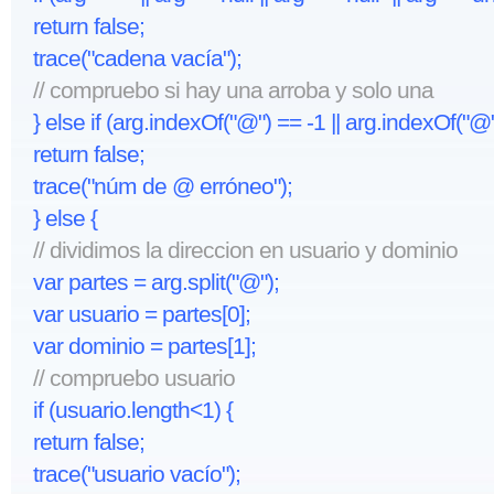
return false;
trace("cadena vacía");
// compruebo si hay una arroba y solo una
} else if (arg.indexOf("@") == -1 || arg.indexOf("@
return false;
trace("núm de @ erróneo");
} else {
// dividimos la direccion en usuario y dominio
var partes = arg.split("@");
var usuario = partes[0];
var dominio = partes[1];
// compruebo usuario
if (usuario.length<1) {
return false;
trace("usuario vacío");