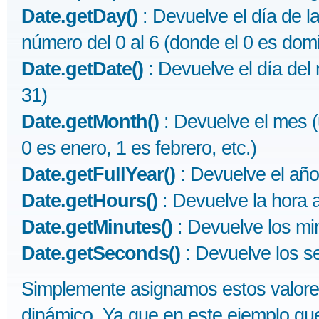
Date.getDay()
: Devuelve el día de 
número del 0 al 6 (donde el 0 es domi
Date.getDate()
: Devuelve el día del
31)
Date.getMonth()
: Devuelve el mes (
0 es enero, 1 es febrero, etc.)
Date.getFullYear()
: Devuelve el añ
Date.getHours()
: Devuelve la hora 
Date.getMinutes()
: Devuelve los mi
Date.getSeconds()
: Devuelve los 
Simplemente asignamos estos valore
dinámico. Ya que en este ejemplo qu