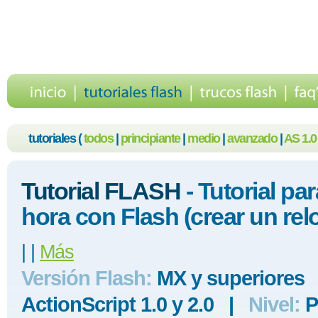
tutoriales (
todos
|
principiante
|
medio
|
avanzado
|
AS 1.0
Tutorial FLASH
- Tutorial par
hora con Flash (crear un relo
|
|
Más
Versión Flash:
MX y superiores
ActionScript 1.0 y 2.0 |
Nivel:
P