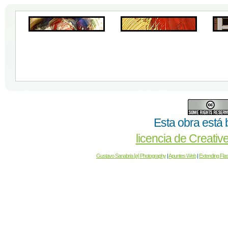
Esta obra está 
licencia de Creat
Gustavo Sanabria [ø] Photography
|
Apuntes Web
|
Extending Fla