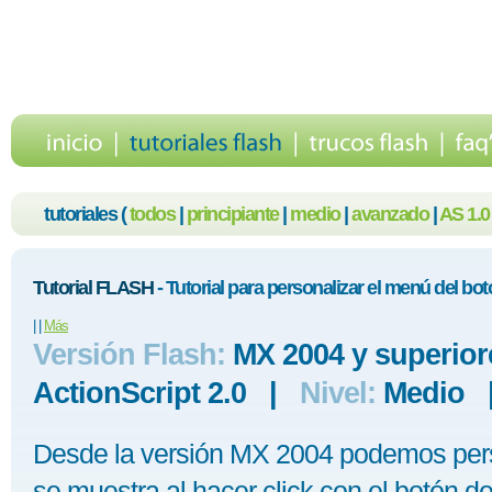
tutoriales (
todos
|
principiante
|
medio
|
avanzado
|
AS 1.0
Tutorial FLASH
- Tutorial para personalizar el menú del bo
|
|
Más
Versión Flash:
MX 2004 y superi
ActionScript 2.0 |
Nivel:
Medio
Desde la versión MX 2004 podemos pers
se muestra al hacer click con el botón d